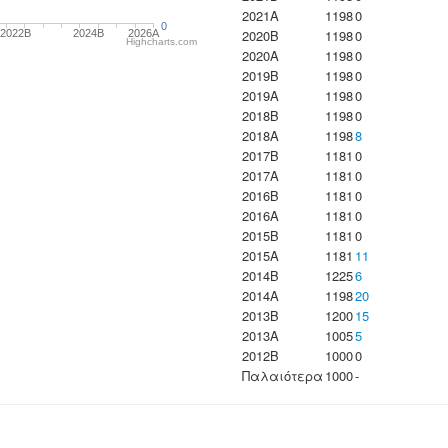
2021A
1198
0
0
2020B
1198
0
2022B
2024B
2026A
Highcharts.com
2020A
1198
0
2019B
1198
0
2019A
1198
0
2018B
1198
0
2018A
1198
8
2017B
1181
0
2017A
1181
0
2016B
1181
0
2016A
1181
0
2015B
1181
0
2015A
1181
11
2014B
1225
6
2014A
1198
20
2013B
1200
15
2013A
1005
5
2012B
1000
0
Παλαιότερα
1000
-