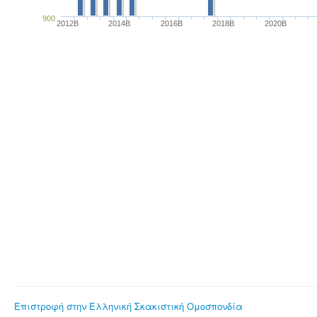
900
2012B
2014B
2016B
2018B
2020B
Επιστροφή στην Ελληνική Σκακιστική Ομοσπονδία