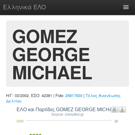
Ελληνικά ΕΛΟ
Περί
GOMEZ
GEORGE
chesstu.be @ discord
Login
MICHAEL
Η/Γ: 03/2002, ΕΣΟ: 42381 | Fide:
25817930
|
Τέλος Ανανέωσης
Δελτίου
ΕΛΟ και Παρτίδες GOMEZ GEORGE MICHAEL
Source: chessfed.gr
1050
10