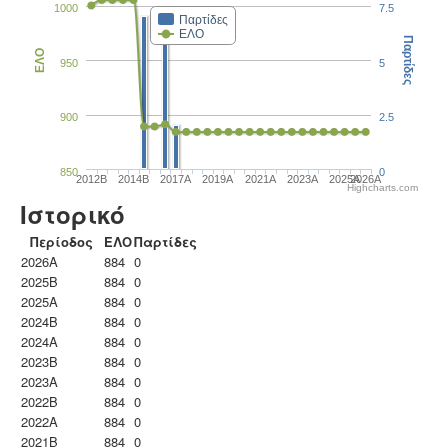
1000
7.5
Παρτίδες
ΕΛΟ
Παρτίδες
ΕΛΟ
950
5
900
2.5
850
0
2012B
2014B
2017A
2019A
2021A
2023Α
2025A
2026A
Highcharts.com
Ιστορικό
Περίοδος
ΕΛΟ
Παρτίδες
2026A
884
0
2025B
884
0
2025A
884
0
2024B
884
0
2024A
884
0
2023B
884
0
2023Α
884
0
2022B
884
0
2022A
884
0
2021B
884
0