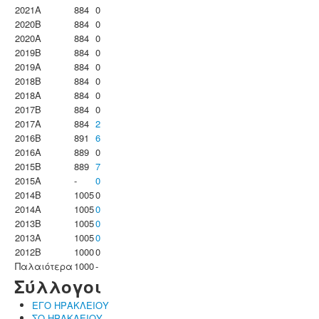
2021A
884
0
2020B
884
0
2020A
884
0
2019B
884
0
2019A
884
0
2018B
884
0
2018A
884
0
2017B
884
0
2017A
884
2
2016B
891
6
2016A
889
0
2015B
889
7
2015A
-
0
2014B
1005
0
2014A
1005
0
2013B
1005
0
2013A
1005
0
2012B
1000
0
Παλαιότερα
1000
-
Σύλλογοι
ΕΓΟ ΗΡΑΚΛΕΙΟΥ
ΣΟ ΗΡΑΚΛΕΙΟΥ