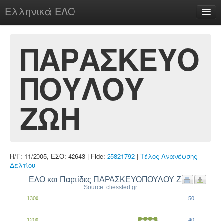
Ελληνικά ΕΛΟ
Περί
ΠΑΡΑΣΚΕΥΟ
ΠΟΥΛΟΥ
chesstu.be @ discord
Login
ΖΩΗ
Η/Γ: 11/2005, ΕΣΟ: 42643 | Fide:
25821792
|
Τέλος Ανανέωσης
Δελτίου
ΕΛΟ και Παρτίδες ΠΑΡΑΣΚΕΥΟΠΟΥΛΟΥ ΖΩΗ
Source: chessfed.gr
1300
50
1200
40