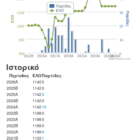
Παρτίδες
ΕΛΟ
1100
30
Παρτίδες
ΕΛΟ
1000
20
900
10
800
0
2012B
2015A
2017A
2019A
2021A
2023Α
2025A
2026A
Highcharts.com
Ιστορικό
Περίοδος
ΕΛΟ
Παρτίδες
2026A
1142
0
2025B
1142
0
2025A
1142
3
2024B
1142
0
2024A
1142
10
2023B
1199
0
2023Α
1199
0
2022B
1199
0
2022A
1199
6
2021B
1133
1