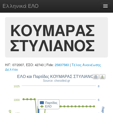
Ελληνικά ΕΛΟ
Περί
ΚΟΥΜΑΡΑΣ
ΣΤΥΛΙΑΝΟΣ
chesstu.be @ discord
Login
Η/Γ: 07/2007, ΕΣΟ: 42743 | Fide:
25837583
|
Τέλος Ανανέωσης
Δελτίου
ΕΛΟ και Παρτίδες ΚΟΥΜΑΡΑΣ ΣΤΥΛΙΑΝΟΣ
Source: chessfed.gr
1025
8
1000
6
Παρτίδες
ΕΛΟ