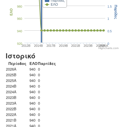
Παρτίδες
ΕΛΟ
980
1.5
Παρτίδες
ΕΛΟ
960
1
940
0.5
920
0
2012B
2014B
2017B
2019B
2021B
2023B
2025B
2026A
Highcharts.com
Ιστορικό
Περίοδος
ΕΛΟ
Παρτίδες
2026A
940
0
2025B
940
0
2025A
940
0
2024B
940
0
2024A
940
0
2023B
940
0
2023Α
940
0
2022B
940
0
2022A
940
0
2021B
940
0
2021A
940
0