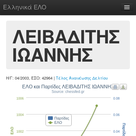
Ελληνικά ΕΛΟ
Περί
ΛΕΙΒΑΔΙΤΗΣ
ΙΩΑΝΝΗΣ
chesstu.be @ discord
Login
Η/Γ: 04/2003, ΕΣΟ: 42964 |
Τέλος Ανανέωσης Δελτίου
ΕΛΟ και Παρτίδες ΛΕΙΒΑΔΙΤΗΣ ΙΩΑΝΝΗΣ
Source: chessfed.gr
1006
0.08
1004
0.06
Παρτίδες
ΕΛΟ
Παρτίδες
ΕΛΟ
1002
0.04