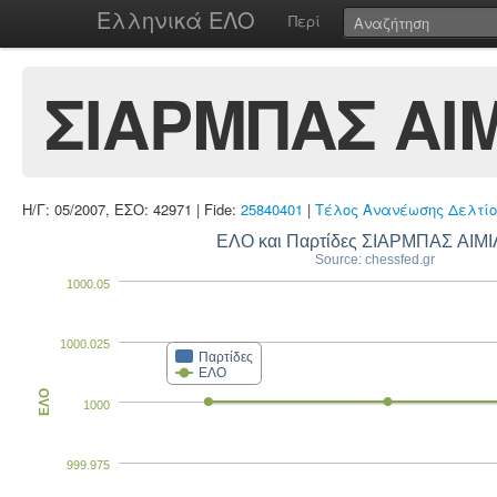
Ελληνικά ΕΛΟ
Περί
ΣΙΑΡΜΠΑΣ ΑΙΜ
Η/Γ: 05/2007, ΕΣΟ: 42971 | Fide:
25840401
|
Τέλος Ανανέωσης Δελτίο
ΕΛΟ και Παρτίδες ΣΙΑΡΜΠΑΣ ΑΙΜΙ
Source: chessfed.gr
1000.05
1000.025
Παρτίδες
ΕΛΟ
ΕΛΟ
1000
999.975