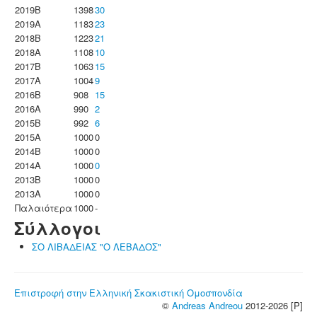
2019B
1398
30
2019A
1183
23
2018B
1223
21
2018A
1108
10
2017B
1063
15
2017A
1004
9
2016B
908
15
2016A
990
2
2015B
992
6
2015A
1000
0
2014B
1000
0
2014A
1000
0
2013B
1000
0
2013A
1000
0
Παλαιότερα
1000
-
Σύλλογοι
ΣΟ ΛΙΒΑΔΕΙΑΣ "Ο ΛΕΒΑΔΟΣ"
Επιστροφή στην Ελληνική Σκακιστική Ομοσπονδία
©
Andreas Andreou
2012-2026 [P]