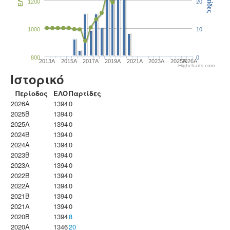
Παρτίδες
ΕΛΟ
1200
20
1000
10
800
0
2013A
2015A
2017A
2019A
2021A
2023Α
2025A
2026A
Highcharts.com
Ιστορικό
Περίοδος
ΕΛΟ
Παρτίδες
2026A
1394
0
2025B
1394
0
2025A
1394
0
2024B
1394
0
2024A
1394
0
2023B
1394
0
2023Α
1394
0
2022B
1394
0
2022A
1394
0
2021B
1394
0
2021A
1394
0
2020B
1394
8
2020A
1346
20