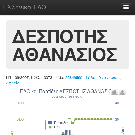
Ελληνικά ΕΛΟ
Περί
ΔΕΣΠΟΤΗΣ
ΑΘΑΝΑΣΙΟΣ
chesstu.be @ discord
Login
Η/Γ: 06/2007, ΕΣΟ: 43073 | Fide:
25849590
|
Τέλος Ανανέωσης
Δελτίου
ΕΛΟ και Παρτίδες ΔΕΣΠΟΤΗΣ ΑΘΑΝΑΣΙΟΣ
Source: chessfed.gr
1600
40
1400
30
Παρτίδες
ΕΛΟ