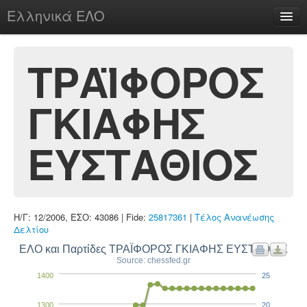
Ελληνικά ΕΛΟ
Περί
ΤΡΑΪΦΟΡΟΣ
ΓΚΙΑΦΗΣ
chesstu.be @ discord
Login
ΕΥΣΤΑΘΙΟΣ
Η/Γ: 12/2006, ΕΣΟ: 43086 | Fide:
25817361
|
Τέλος Ανανέωσης
Δελτίου
ΕΛΟ και Παρτίδες ΤΡΑΪΦΟΡΟΣ ΓΚΙΑΦΗΣ ΕΥΣΤΑΘΙΟΣ
Source: chessfed.gr
1400
25
1300
20