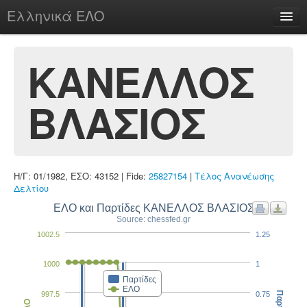
Ελληνικά ΕΛΟ
Περί
ΚΑΝΕΛΛΟΣ
ΒΛΑΣΙΟΣ
chesstu.be @ discord
Login
Η/Γ: 01/1982, ΕΣΟ: 43152 | Fide:
25827154
|
Τέλος Ανανέωσης
Δελτίου
ΕΛΟ και Παρτίδες ΚΑΝΕΛΛΟΣ ΒΛΑΣΙΟΣ
Source: chessfed.gr
1002.5
1.25
1000
1
Παρτίδες
ΕΛΟ
997.5
0.75