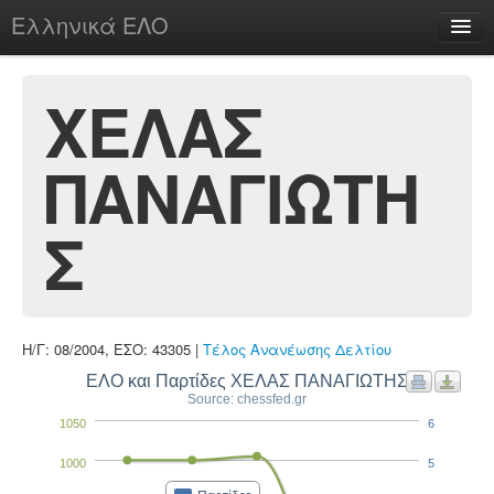
Ελληνικά ΕΛΟ
Περί
ΧΕΛΑΣ
ΠΑΝΑΓΙΩΤΗ
chesstu.be @ discord
Login
Σ
Η/Γ: 08/2004, ΕΣΟ: 43305 |
Τέλος Ανανέωσης Δελτίου
ΕΛΟ και Παρτίδες ΧΕΛΑΣ ΠΑΝΑΓΙΩΤΗΣ
Source: chessfed.gr
1050
6
1000
5