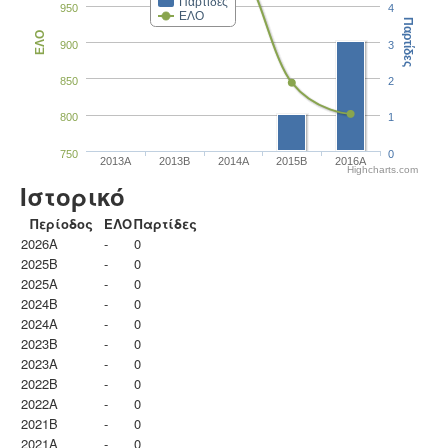
Παρτίδες
950
4
ΕΛΟ
Παρτίδες
ΕΛΟ
900
3
850
2
800
1
750
0
2013A
2013B
2014A
2015B
2016A
Highcharts.com
Ιστορικό
Περίοδος
ΕΛΟ
Παρτίδες
2026A
-
0
2025B
-
0
2025A
-
0
2024B
-
0
2024A
-
0
2023B
-
0
2023Α
-
0
2022B
-
0
2022A
-
0
2021B
-
0
2021A
-
0