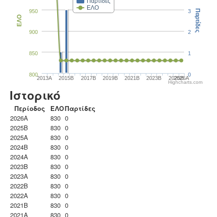
Παρτίδες
ΕΛΟ
950
3
Παρτίδες
ΕΛΟ
900
2
850
1
800
0
2013A
2015B
2017B
2019B
2021B
2023B
2025B
2026A
Highcharts.com
Ιστορικό
Περίοδος
ΕΛΟ
Παρτίδες
2026A
830
0
2025B
830
0
2025A
830
0
2024B
830
0
2024A
830
0
2023B
830
0
2023Α
830
0
2022B
830
0
2022A
830
0
2021B
830
0
2021A
830
0