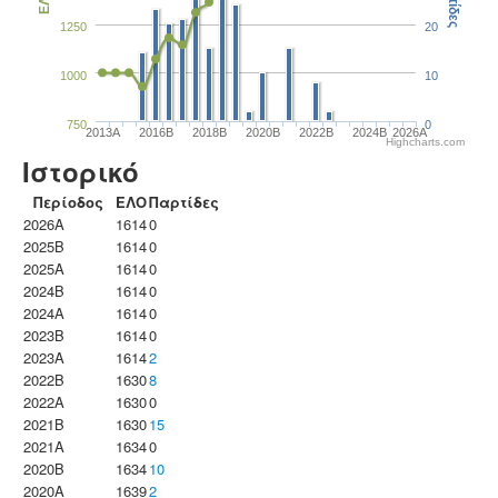
Παρτίδες
ΕΛΟ
1250
20
1000
10
750
0
2013A
2016B
2018B
2020B
2022B
2024B
2026A
Highcharts.com
Ιστορικό
Περίοδος
ΕΛΟ
Παρτίδες
2026A
1614
0
2025B
1614
0
2025A
1614
0
2024B
1614
0
2024A
1614
0
2023B
1614
0
2023Α
1614
2
2022B
1630
8
2022A
1630
0
2021B
1630
15
2021A
1634
0
2020B
1634
10
2020A
1639
2