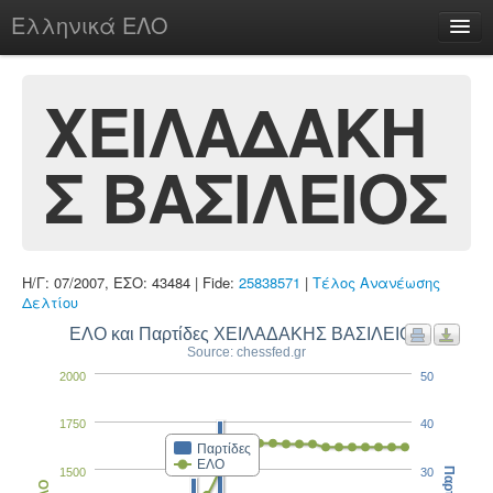
Ελληνικά ΕΛΟ
Περί
ΧΕΙΛΑΔΑΚΗ
Σ ΒΑΣΙΛΕΙΟΣ
chesstu.be @ discord
Login
Η/Γ: 07/2007, ΕΣΟ: 43484 | Fide:
25838571
|
Τέλος Ανανέωσης
Δελτίου
ΕΛΟ και Παρτίδες ΧΕΙΛΑΔΑΚΗΣ ΒΑΣΙΛΕΙΟΣ
Source: chessfed.gr
2000
50
1750
40
Παρτίδες
ΕΛΟ
1500
30