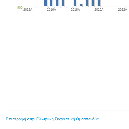
900
2013A
2016A
2018A
2020A
2022A
Επιστροφή στην Ελληνική Σκακιστική Ομοσπονδία