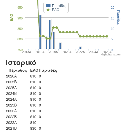
Παρτίδες
950
20
ΕΛΟ
Παρτίδες
ΕΛΟ
900
15
850
10
800
5
750
0
2013A
2016A
2018A
2020A
2022A
2024A
2026A
Highcharts.com
Ιστορικό
Περίοδος
ΕΛΟ
Παρτίδες
2026A
810
0
2025B
810
0
2025A
810
0
2024B
810
0
2024A
810
0
2023B
810
0
2023Α
810
0
2022B
810
0
2022A
810
1
2021B
830
0