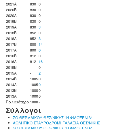
2021A
830
0
2020B
830
0
2020A
830
0
2019B
830
0
2019A
830
3
2018B
852
0
2018A
852
8
2017B
800
14
2017A
800
6
2016B
812
0
2016A
812
16
2015B
-
0
2015A
-
2
2014B
1005
0
2014A
1005
0
2013B
1000
0
2013A
1000
0
Παλαιότερα
1000
-
Σύλλογοι
ΣΟ ΘΕΡΜΑΪΚΟΥ ΘΕΣ/ΝΙΚΗΣ "Η ΦΙΛΟΞΕΝΙΑ"
ΑΘΛΗΤΙΚΟ ΣΤΑΥΡΟΔΡΟΜΙ ΓΑΛΑΞΙΑ ΘΕΣ/ΝΙΚΗΣ
ΣΟ ΘΕΡΜΑΪΚΟΥ ΘΕΣ/ΝΙΚΗΣ "Η ΦΙΛΟΞΕΝΙΑ"