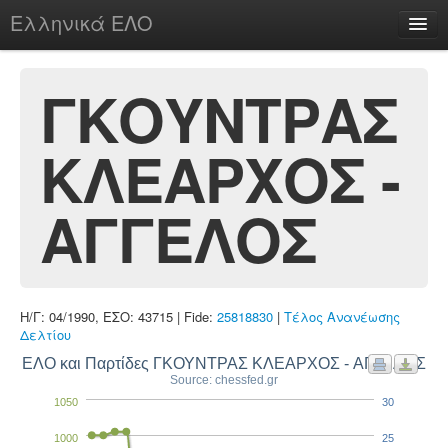
Ελληνικά ΕΛΟ
Περί
ΓΚΟΥΝΤΡΑΣ
ΚΛΕΑΡΧΟΣ -
chesstu.be @ discord
Login
ΑΓΓΕΛΟΣ
Η/Γ: 04/1990, ΕΣΟ: 43715 | Fide:
25818830
|
Τέλος Ανανέωσης
Δελτίου
ΕΛΟ και Παρτίδες ΓΚΟΥΝΤΡΑΣ ΚΛΕΑΡΧΟΣ - ΑΓΓΕΛΟΣ
Source: chessfed.gr
1050
30
1000
25