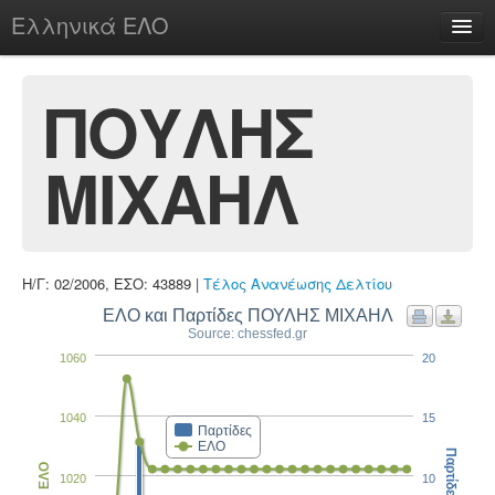
Ελληνικά ΕΛΟ
Περί
ΠΟΥΛΗΣ
ΜΙΧΑΗΛ
chesstu.be @ discord
Login
Η/Γ: 02/2006, ΕΣΟ: 43889 |
Τέλος Ανανέωσης Δελτίου
ΕΛΟ και Παρτίδες ΠΟΥΛΗΣ ΜΙΧΑΗΛ
Source: chessfed.gr
1060
20
1040
15
Παρτίδες
ΕΛΟ
Παρτίδες
ΕΛΟ
1020
10