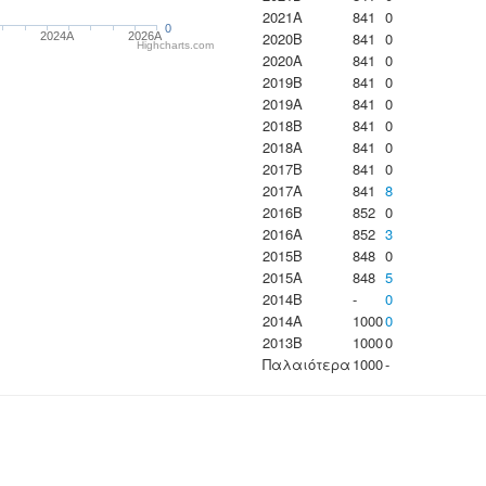
2021A
841
0
0
2020B
841
0
2024A
2026A
Highcharts.com
2020A
841
0
2019B
841
0
2019A
841
0
2018B
841
0
2018A
841
0
2017B
841
0
2017A
841
8
2016B
852
0
2016A
852
3
2015B
848
0
2015A
848
5
2014B
-
0
2014A
1000
0
2013B
1000
0
Παλαιότερα
1000
-