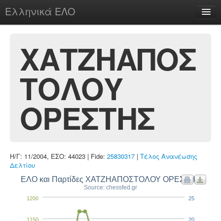
Ελληνικά ΕΛΟ
Περί
ΧΑΤΖΗΑΠΟΣ
ΤΟΛΟΥ
chesstu.be @ discord
Login
ΟΡΕΣΤΗΣ
Η/Γ: 11/2004, ΕΣΟ: 44023 | Fide:
25830317
|
Τέλος Ανανέωσης
Δελτίου
ΕΛΟ και Παρτίδες ΧΑΤΖΗΑΠΟΣΤΟΛΟΥ ΟΡΕΣΤΗΣ
Source: chessfed.gr
1200
25
1150
20