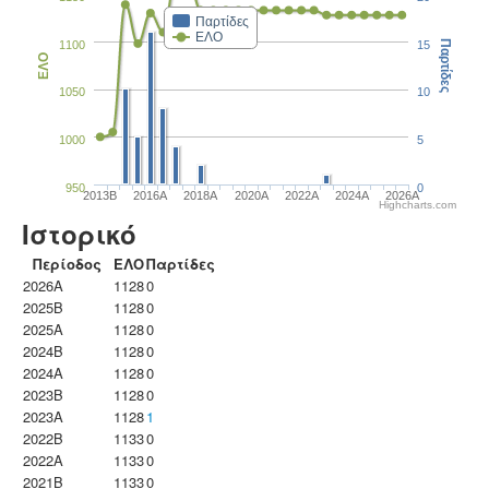
Παρτίδες
ΕΛΟ
1100
15
Παρτίδες
ΕΛΟ
1050
10
1000
5
950
0
2013B
2016A
2018A
2020A
2022A
2024A
2026A
Highcharts.com
Ιστορικό
Περίοδος
ΕΛΟ
Παρτίδες
2026A
1128
0
2025B
1128
0
2025A
1128
0
2024B
1128
0
2024A
1128
0
2023B
1128
0
2023Α
1128
1
2022B
1133
0
2022A
1133
0
2021B
1133
0