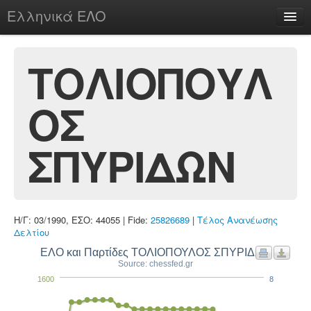
Ελληνικά ΕΛΟ
Περί
ΤΟΛΙΟΠΟΥΛ
ΟΣ
chesstu.be @ discord
Login
ΣΠΥΡΙΔΩΝ
Η/Γ: 03/1990, ΕΣΟ: 44055 | Fide:
25826689
|
Τέλος Ανανέωσης
Δελτίου
ΕΛΟ και Παρτίδες ΤΟΛΙΟΠΟΥΛΟΣ ΣΠΥΡΙΔΩΝ
Source: chessfed.gr
1600
8