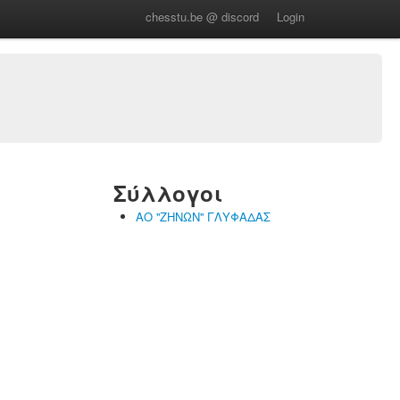
chesstu.be @ discord
Login
Σύλλογοι
ΑΟ ''ΖΗΝΩΝ'' ΓΛΥΦΑΔΑΣ