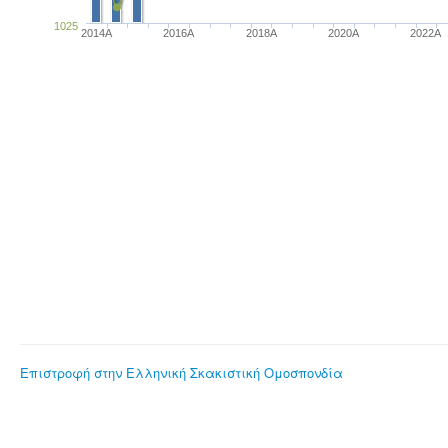
1025
2014A
2016A
2018A
2020A
2022A
Επιστροφή στην Ελληνική Σκακιστική Ομοσπονδία