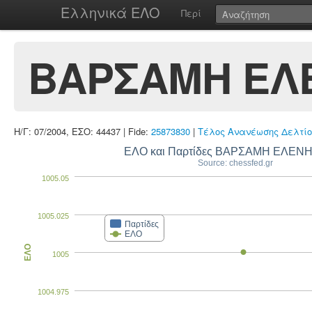
Ελληνικά ΕΛΟ
Περί
ΒΑΡΣΑΜΗ ΕΛ
Η/Γ: 07/2004, ΕΣΟ: 44437 | Fide:
25873830
|
Τέλος Ανανέωσης Δελτίο
ΕΛΟ και Παρτίδες ΒΑΡΣΑΜΗ ΕΛΕΝ
Source: chessfed.gr
1005.05
1005.025
Παρτίδες
ΕΛΟ
ΕΛΟ
1005
1004.975