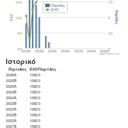
1050
7.5
Παρτίδες
ΕΛΟ
Παρτίδες
ΕΛΟ
1000
5
950
2.5
900
0
2014A
2016A
2018A
2020A
2022A
2024A
2026A
Highcharts.com
Ιστορικό
Περίοδος
ΕΛΟ
Παρτίδες
2026A
1082
0
2025B
1082
0
2025A
1082
0
2024B
1082
0
2024A
1082
0
2023B
1082
0
2023Α
1082
0
2022B
1082
0
2022A
1082
0
2021B
1082
0