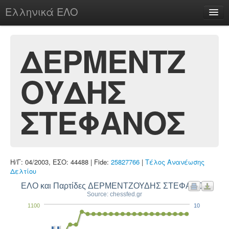
Ελληνικά ΕΛΟ
Περί
ΔΕΡΜΕΝΤΖ
ΟΥΔΗΣ
chesstu.be @ discord
Login
ΣΤΕΦΑΝΟΣ
Η/Γ: 04/2003, ΕΣΟ: 44488 | Fide:
25827766
|
Τέλος Ανανέωσης
Δελτίου
ΕΛΟ και Παρτίδες ΔΕΡΜΕΝΤΖΟΥΔΗΣ ΣΤΕΦΑΝΟΣ
Source: chessfed.gr
1100
10