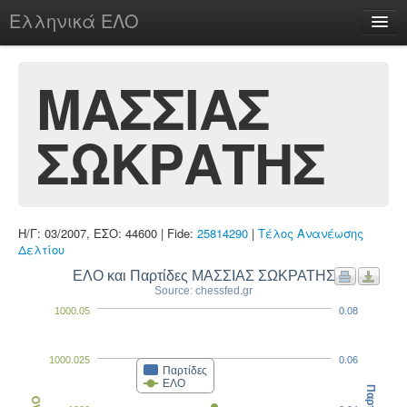
Ελληνικά ΕΛΟ
Περί
ΜΑΣΣΙΑΣ
ΣΩΚΡΑΤΗΣ
chesstu.be @ discord
Login
Η/Γ: 03/2007, ΕΣΟ: 44600 | Fide:
25814290
|
Τέλος Ανανέωσης
Δελτίου
ΕΛΟ και Παρτίδες ΜΑΣΣΙΑΣ ΣΩΚΡΑΤΗΣ
Source: chessfed.gr
1000.05
0.08
1000.025
0.06
Παρτίδες
ΕΛΟ