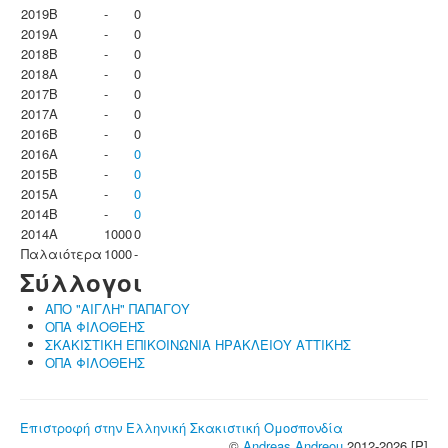
2019B
-
0
2019A
-
0
2018B
-
0
2018A
-
0
2017B
-
0
2017A
-
0
2016B
-
0
2016A
-
0
2015B
-
0
2015A
-
0
2014B
-
0
2014A
1000
0
Παλαιότερα
1000
-
Σύλλογοι
ΑΠΟ "ΑΙΓΛΗ" ΠΑΠΑΓΟΥ
ΟΠΑ ΦΙΛΟΘΕΗΣ
ΣΚΑΚΙΣΤΙΚΗ ΕΠΙΚΟΙΝΩΝΙΑ ΗΡΑΚΛΕΙΟΥ ΑΤΤΙΚΗΣ
ΟΠΑ ΦΙΛΟΘΕΗΣ
Επιστροφή στην Ελληνική Σκακιστική Ομοσπονδία
©
Andreas Andreou
2012-2026 [P]