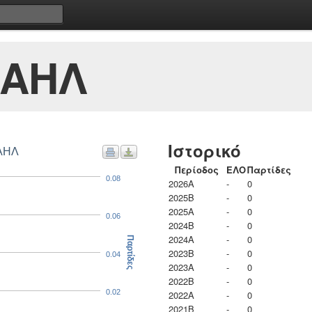
ΧΑΗΛ
Ιστορικό
ΧΑΗΛ
Περίοδος
ΕΛΟ
Παρτίδες
0.08
2026A
-
0
2025B
-
0
2025A
-
0
0.06
2024B
-
0
2024A
-
0
Παρτίδες
2023B
-
0
0.04
2023Α
-
0
2022B
-
0
0.02
2022A
-
0
2021B
-
0