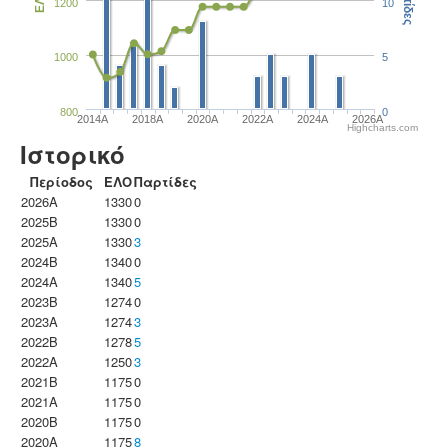
Παρτίδες
ΕΛΟ
1200
10
1000
5
800
0
2014A
2018A
2020A
2022A
2024A
2026A
Highcharts.com
Ιστορικό
Περίοδος
ΕΛΟ
Παρτίδες
2026A
1330
0
2025B
1330
0
2025A
1330
3
2024B
1340
0
2024A
1340
5
2023B
1274
0
2023Α
1274
3
2022B
1278
5
2022A
1250
3
2021B
1175
0
2021A
1175
0
2020B
1175
0
2020A
1175
8