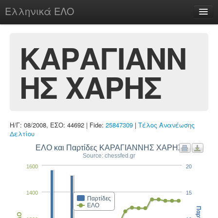
Ελληνικά ΕΛΟ
Περί
ΚΑΡΑΓΙΑΝΝ
ΗΣ ΧΑΡΗΣ
chesstu.be @ discord
Login
Η/Γ: 08/2008, ΕΣΟ: 44692 | Fide:
25847309
|
Τέλος Ανανέωσης
Δελτίου
ΕΛΟ και Παρτίδες ΚΑΡΑΓΙΑΝΝΗΣ ΧΑΡΗΣ
Source: chessfed.gr
1600
20
1400
15
Παρτίδες
ΕΛΟ