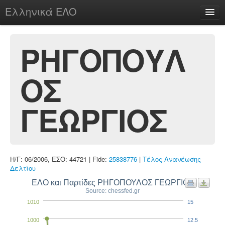
Ελληνικά ΕΛΟ
Περί
ΡΗΓΟΠΟΥΛ
ΟΣ
chesstu.be @ discord
Login
ΓΕΩΡΓΙΟΣ
Η/Γ: 06/2006, ΕΣΟ: 44721 | Fide:
25838776
|
Τέλος Ανανέωσης
Δελτίου
ΕΛΟ και Παρτίδες ΡΗΓΟΠΟΥΛΟΣ ΓΕΩΡΓΙΟΣ
Source: chessfed.gr
1010
15
1000
12.5