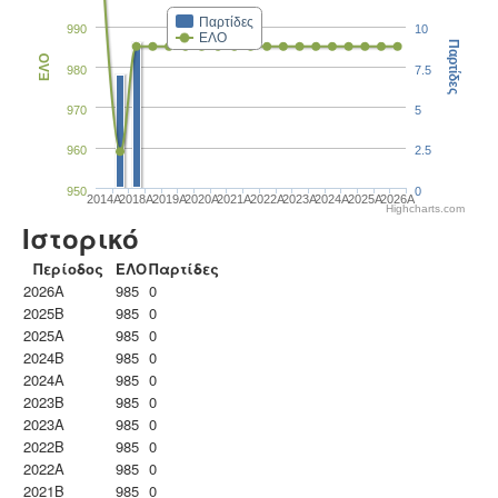
Παρτίδες
990
10
ΕΛΟ
Παρτίδες
ΕΛΟ
980
7.5
970
5
960
2.5
950
0
2014A
2018A
2019A
2020A
2021A
2022A
2023Α
2024A
2025A
2026A
Highcharts.com
Ιστορικό
Περίοδος
ΕΛΟ
Παρτίδες
2026A
985
0
2025B
985
0
2025A
985
0
2024B
985
0
2024A
985
0
2023B
985
0
2023Α
985
0
2022B
985
0
2022A
985
0
2021B
985
0