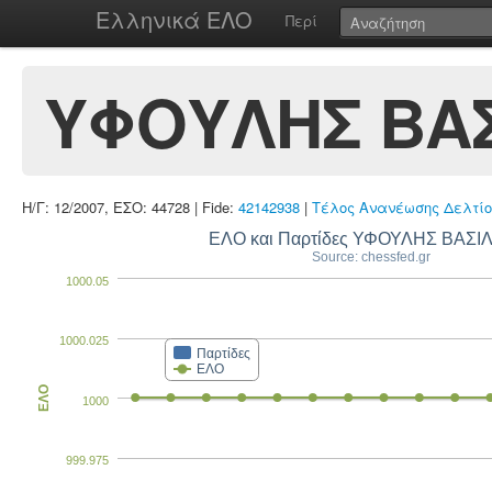
Ελληνικά ΕΛΟ
Περί
ΥΦΟΥΛΗΣ ΒΑΣ
Η/Γ: 12/2007, ΕΣΟ: 44728 | Fide:
42142938
|
Τέλος Ανανέωσης Δελτίο
ΕΛΟ και Παρτίδες ΥΦΟΥΛΗΣ ΒΑΣΙ
Source: chessfed.gr
1000.05
1000.025
Παρτίδες
ΕΛΟ
ΕΛΟ
1000
999.975