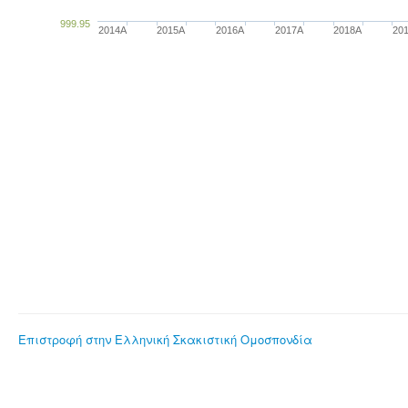
999.95
2014A
2015A
2016A
2017A
2018A
20
Επιστροφή στην Ελληνική Σκακιστική Ομοσπονδία