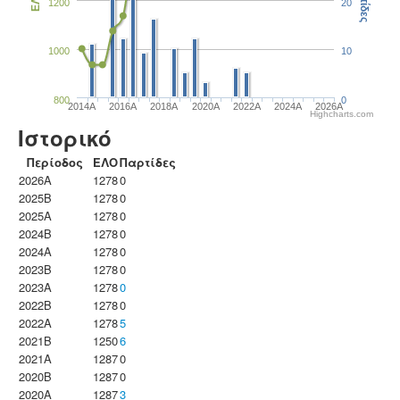
Παρτίδες
ΕΛΟ
1200
20
1000
10
800
0
2014A
2016A
2018A
2020A
2022A
2024A
2026A
Highcharts.com
Ιστορικό
Περίοδος
ΕΛΟ
Παρτίδες
2026A
1278
0
2025B
1278
0
2025A
1278
0
2024B
1278
0
2024A
1278
0
2023B
1278
0
2023Α
1278
0
2022B
1278
0
2022A
1278
5
2021B
1250
6
2021A
1287
0
2020B
1287
0
2020A
1287
3