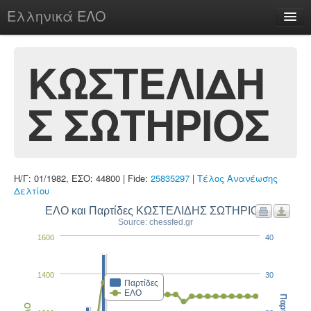
Ελληνικά ΕΛΟ
Περί
ΚΩΣΤΕΛΙΔΗ
Σ ΣΩΤΗΡΙΟΣ
chesstu.be @ discord
Login
Η/Γ: 01/1982, ΕΣΟ: 44800 | Fide:
25835297
|
Τέλος Ανανέωσης
Δελτίου
ΕΛΟ και Παρτίδες ΚΩΣΤΕΛΙΔΗΣ ΣΩΤΗΡΙΟΣ
Source: chessfed.gr
1600
40
1400
30
Παρτίδες
ΕΛΟ