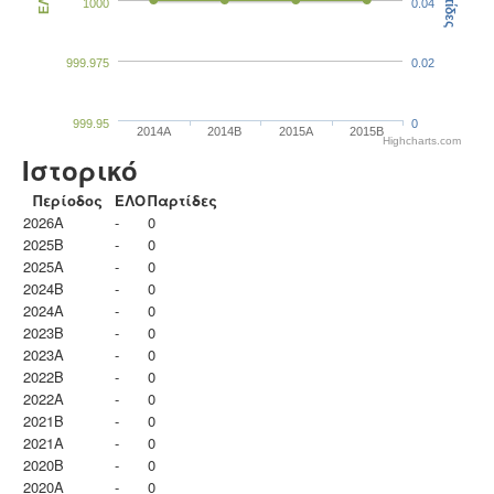
Παρτίδες
ΕΛΟ
1000
0.04
999.975
0.02
999.95
0
2014A
2014B
2015A
2015B
Highcharts.com
Ιστορικό
Περίοδος
ΕΛΟ
Παρτίδες
2026A
-
0
2025B
-
0
2025A
-
0
2024B
-
0
2024A
-
0
2023B
-
0
2023Α
-
0
2022B
-
0
2022A
-
0
2021B
-
0
2021A
-
0
2020B
-
0
2020A
-
0