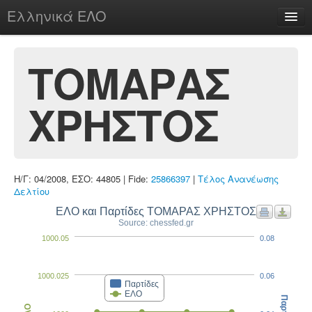
Ελληνικά ΕΛΟ
Περί
ΤΟΜΑΡΑΣ
ΧΡΗΣΤΟΣ
chesstu.be @ discord
Login
Η/Γ: 04/2008, ΕΣΟ: 44805 | Fide:
25866397
|
Τέλος Ανανέωσης
Δελτίου
ΕΛΟ και Παρτίδες ΤΟΜΑΡΑΣ ΧΡΗΣΤΟΣ
Source: chessfed.gr
1000.05
0.08
1000.025
0.06
Παρτίδες
ΕΛΟ