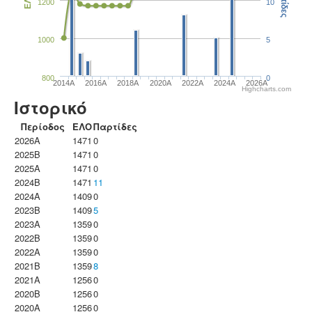
Παρτίδες
ΕΛΟ
1200
10
1000
5
800
0
2014A
2016A
2018A
2020A
2022A
2024A
2026A
Highcharts.com
Ιστορικό
Περίοδος
ΕΛΟ
Παρτίδες
2026A
1471
0
2025B
1471
0
2025A
1471
0
2024B
1471
11
2024A
1409
0
2023B
1409
5
2023Α
1359
0
2022B
1359
0
2022A
1359
0
2021B
1359
8
2021A
1256
0
2020B
1256
0
2020A
1256
0