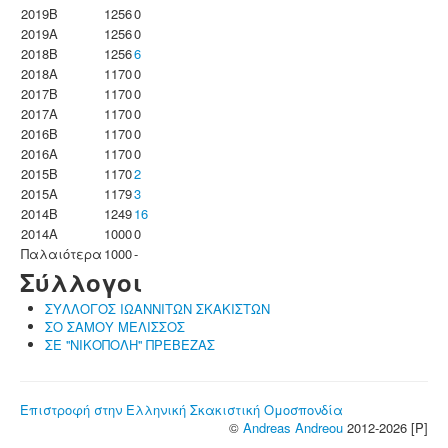
2019B
1256
0
2019A
1256
0
2018B
1256
6
2018A
1170
0
2017B
1170
0
2017A
1170
0
2016B
1170
0
2016A
1170
0
2015B
1170
2
2015A
1179
3
2014B
1249
16
2014A
1000
0
Παλαιότερα
1000
-
Σύλλογοι
ΣΥΛΛΟΓΟΣ ΙΩΑΝΝΙΤΩΝ ΣΚΑΚΙΣΤΩΝ
ΣΟ ΣΑΜΟΥ ΜΕΛΙΣΣΟΣ
ΣΕ ''ΝΙΚΟΠΟΛΗ'' ΠΡΕΒΕΖΑΣ
Επιστροφή στην Ελληνική Σκακιστική Ομοσπονδία
©
Andreas Andreou
2012-2026 [P]