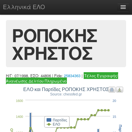
Ελληνικά ΕΛΟ
Περί
ΡΟΠΟΚΗΣ
ΧΡΗΣΤΟΣ
chesstu.be @ discord
Login
Η/Γ: 07/1998, ΕΣΟ: 44806 | Fide:
25834363
|
Τέλος Εγγραφής/
Ανανέωσης Δελτίου Πληρωμένο
ΕΛΟ και Παρτίδες ΡΟΠΟΚΗΣ ΧΡΗΣΤΟΣ
Source: chessfed.gr
1600
20
1400
15
Παρτίδες
ΕΛΟ