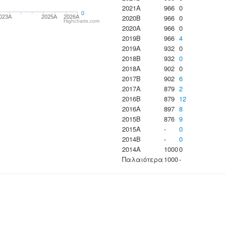
2021A
966
0
0
2020B
966
0
023Α
2025A
2026A
Highcharts.com
2020A
966
0
2019B
966
4
2019A
932
0
2018B
932
0
2018A
902
0
2017B
902
6
2017A
879
2
2016B
879
12
2016A
897
8
2015B
876
9
2015A
-
0
2014B
-
0
2014A
1000
0
Παλαιότερα
1000
-