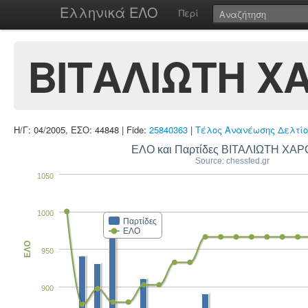
Ελληνικά ΕΛΟ
Περί
ΒΙΤΑΛΙΩΤΗ Χ
Η/Γ: 04/2005, ΕΣΟ: 44848 | Fide:
25840363
|
Τέλος Ανανέωσης Δελτίο
ΕΛΟ και Παρτίδες 
Source: chessfed.gr
1050
1000
Παρτίδες
ΕΛΟ
ΕΛΟ
950
900