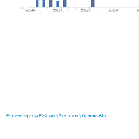
850
2014A
2017A
2019A
2021A
2
Επιστροφή στην Ελληνική Σκακιστική Ομοσπονδία