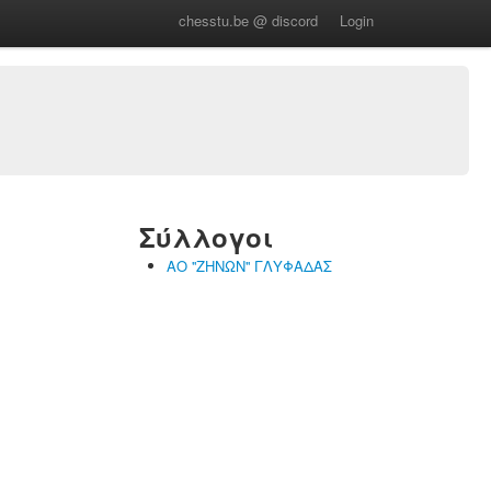
chesstu.be @ discord
Login
Σύλλογοι
ΑΟ ''ΖΗΝΩΝ'' ΓΛΥΦΑΔΑΣ