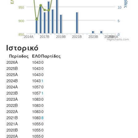
Παρτίδες
ΕΛΟ
950
10
900
5
850
0
2014A
2017B
2019B
2021B
2023B
2025B
2026A
Highcharts.com
Ιστορικό
Περίοδος
ΕΛΟ
Παρτίδες
2026A
1043
0
2025B
1043
0
2025A
1043
0
2024B
1043
1
2024A
1057
0
2023B
1057
1
2023Α
1083
0
2022B
1083
0
2022A
1083
0
2021B
1083
8
2021A
1055
0
2020B
1055
0
2020A
1055
0