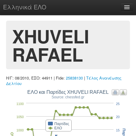
Ελληνικά ΕΛΟ
Περί
XHUVELI
RAFAEL
chesstu.be @ discord
Login
Η/Γ: 08/2010, ΕΣΟ: 44911 | Fide:
25838130
|
Τέλος Ανανέωσης
Δελτίου
ΕΛΟ και Παρτίδες XHUVELI RAFAEL
Source: chessfed.gr
1100
25
1050
20
Παρτίδες
ΕΛΟ
1000
15