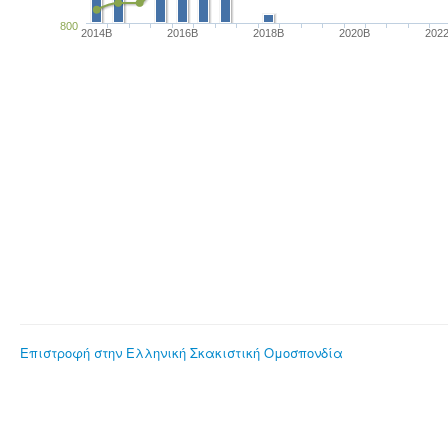
800
2014B
2016B
2018B
2020B
202
Επιστροφή στην Ελληνική Σκακιστική Ομοσπονδία