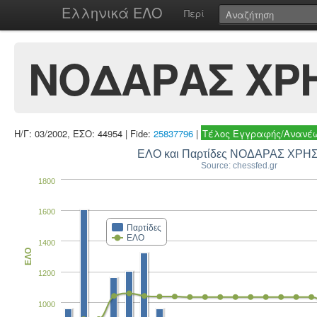
Ελληνικά ΕΛΟ
Περί
ΝΟΔΑΡΑΣ ΧΡ
Η/Γ: 03/2002, ΕΣΟ: 44954 | Fide:
25837796
|
Τέλος Εγγραφής/Ανανέω
ΕΛΟ και Παρτίδες ΝΟΔΑΡΑΣ ΧΡΗ
Source: chessfed.gr
1800
1600
Παρτίδες
ΕΛΟ
1400
ΕΛΟ
1200
1000