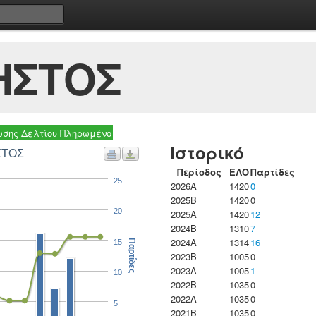
ΗΣΤΟΣ
σης Δελτίου Πληρωμένο
Ιστορικό
ΣΤΟΣ
Περίοδος
ΕΛΟ
Παρτίδες
25
2026A
1420
0
2025B
1420
0
20
2025A
1420
12
2024B
1310
7
2024A
1314
16
15
Παρτίδες
2023B
1005
0
2023Α
1005
1
10
2022B
1035
0
2022A
1035
0
5
2021B
1035
0