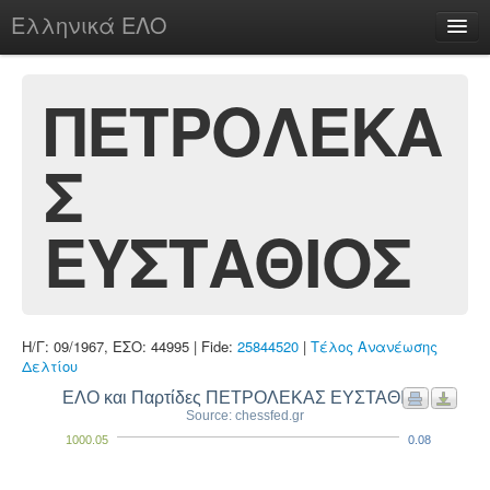
Ελληνικά ΕΛΟ
Περί
ΠΕΤΡΟΛΕΚΑ
Σ
chesstu.be @ discord
Login
ΕΥΣΤΑΘΙΟΣ
Η/Γ: 09/1967, ΕΣΟ: 44995 | Fide:
25844520
|
Τέλος Ανανέωσης
Δελτίου
ΕΛΟ και Παρτίδες ΠΕΤΡΟΛΕΚΑΣ ΕΥΣΤΑΘΙΟΣ
Source: chessfed.gr
1000.05
0.08