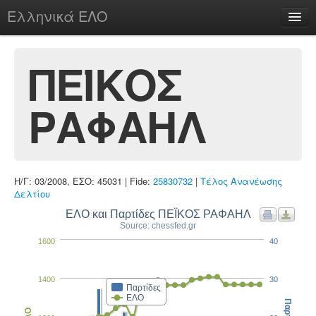
Ελληνικά ΕΛΟ
Περί
ΠΕΪΚΟΣ
ΡΑΦΑΗΛ
chesstu.be @ discord
Login
Η/Γ: 03/2008, ΕΣΟ: 45031 | Fide:
25830732
|
Τέλος Ανανέωσης
Δελτίου
ΕΛΟ και Παρτίδες ΠΕΪΚΟΣ ΡΑΦΑΗΛ
Source: chessfed.gr
1600
40
1400
30
Παρτίδες
ΕΛΟ