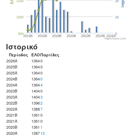
Παρτίδες
ΕΛΟ
1200
20
1000
10
800
0
2014B
2016B
2018B
2020B
2022B
2024B
2026A
Highcharts.com
Ιστορικό
Περίοδος
ΕΛΟ
Παρτίδες
2026A
1364
0
2025B
1364
0
2025A
1364
0
2024B
1364
0
2024A
1364
4
2023B
1404
0
2023Α
1404
3
2022B
1396
2
2022A
1388
7
2021B
1361
0
2021A
1361
0
2020B
1361
1
2020A
1387
13