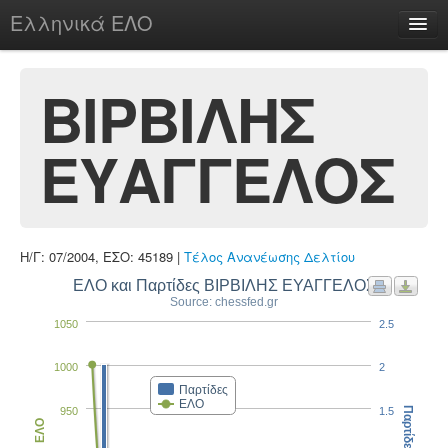
Ελληνικά ΕΛΟ
Περί
ΒΙΡΒΙΛΗΣ
ΕΥΑΓΓΕΛΟΣ
chesstu.be @ discord
Login
Η/Γ: 07/2004, ΕΣΟ: 45189 |
Τέλος Ανανέωσης Δελτίου
ΕΛΟ και Παρτίδες ΒΙΡΒΙΛΗΣ ΕΥΑΓΓΕΛΟΣ
Source: chessfed.gr
1050
2.5
1000
2
Παρτίδες
ΕΛΟ
950
1.5
Παρτίδες
ΕΛΟ