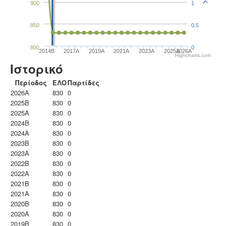
900
1
850
0.5
800
0
2014B
2017A
2019A
2021A
2023Α
2025A
2026A
Highcharts.com
Ιστορικό
Περίοδος
ΕΛΟ
Παρτίδες
2026A
830
0
2025B
830
0
2025A
830
0
2024B
830
0
2024A
830
0
2023B
830
0
2023Α
830
0
2022B
830
0
2022A
830
0
2021B
830
0
2021A
830
0
2020B
830
0
2020A
830
0
2019B
830
0