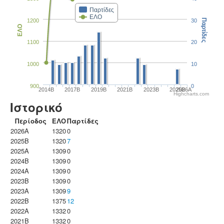
Παρτίδες
ΕΛΟ
1200
30
Παρτίδες
ΕΛΟ
1100
20
1000
10
900
0
2014B
2017B
2019B
2021B
2023B
2025B
2026A
Highcharts.com
Ιστορικό
Περίοδος
ΕΛΟ
Παρτίδες
2026A
1320
0
2025B
1320
7
2025A
1309
0
2024B
1309
0
2024A
1309
0
2023B
1309
0
2023Α
1309
9
2022B
1375
12
2022A
1332
0
2021B
1332
0