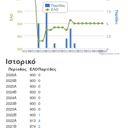
Παρτίδες
ΕΛΟ
950
7.5
Παρτίδες
ΕΛΟ
900
5
850
2.5
800
0
2014B
2015B
2018B
2019B
2020B
2021B
2022B
2023B
2024B
2025B
2026A
Highcharts.com
Ιστορικό
Περίοδος
ΕΛΟ
Παρτίδες
2026A
900
0
2025B
900
0
2025A
900
0
2024B
900
0
2024A
900
0
2023B
900
0
2023Α
900
0
2022B
900
1
2022A
913
4
2021B
874
2