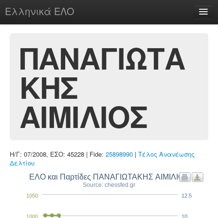
Ελληνικά ΕΛΟ
Περί
ΠΑΝΑΓΙΩΤΑ
ΚΗΣ
chesstu.be @ discord
Login
ΑΙΜΙΛΙΟΣ
Η/Γ: 07/2008, ΕΣΟ: 45228 | Fide:
25898990
|
Τέλος Ανανέωσης
Δελτίου
ΕΛΟ και Παρτίδες ΠΑΝΑΓΙΩΤΑΚΗΣ ΑΙΜΙΛΙΟΣ
Source: chessfed.gr
1050
12.5
1000
10