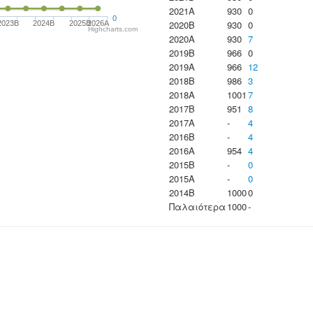
2021A
930
0
0
2020B
930
0
2023B
2024B
2025B
2026A
Highcharts.com
2020A
930
7
2019B
966
0
2019A
966
12
2018B
986
3
2018A
1001
7
2017B
951
8
2017A
-
4
2016B
-
4
2016A
954
4
2015B
-
0
2015A
-
0
2014B
1000
0
Παλαιότερα
1000
-