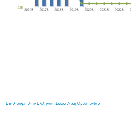
925
2014B
2017B
2018B
2019B
2020B
2021B
2022B
Επιστροφή στην Ελληνική Σκακιστική Ομοσπονδία