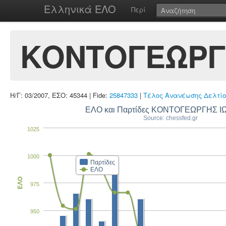
Ελληνικά ΕΛΟ
Περί
ΚΟΝΤΟΓΕΩΡΓ
Η/Γ: 03/2007, ΕΣΟ: 45344 | Fide:
25847333
|
Τέλος Ανανέωσης Δελτίο
ΕΛΟ και Παρτίδες ΚΟΝΤΟΓΕΩΡΓΗΣ 
Source: chessfed.gr
1025
1000
Παρτίδες
ΕΛΟ
ΕΛΟ
975
950