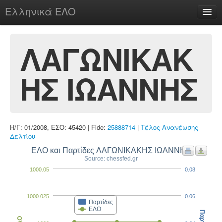
Ελληνικά ΕΛΟ
Περί
ΛΑΓΩΝΙΚΑΚ
ΗΣ ΙΩΑΝΝΗΣ
chesstu.be @ discord
Login
Η/Γ: 01/2008, ΕΣΟ: 45420 | Fide:
25888714
|
Τέλος Ανανέωσης
Δελτίου
ΕΛΟ και Παρτίδες ΛΑΓΩΝΙΚΑΚΗΣ ΙΩΑΝΝΗΣ
Source: chessfed.gr
1000.05
0.08
1000.025
0.06
Παρτίδες
ΕΛΟ