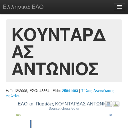
Ελληνικά ΕΛΟ
Περί
ΚΟΥΝΤΑΡΔ
ΑΣ
chesstu.be @ discord
Login
ΑΝΤΩΝΙΟΣ
Η/Γ: 12/2008, ΕΣΟ: 45564 | Fide:
25841483
|
Τέλος Ανανέωσης
Δελτίου
ΕΛΟ και Παρτίδες ΚΟΥΝΤΑΡΔΑΣ ΑΝΤΩΝΙΟΣ
Source: chessfed.gr
1050
10