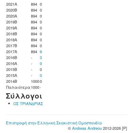
2021A
894
0
2020B
894
0
2020A
894
0
2019B
894
0
2019A
894
0
2018B
894
0
2018A
894
0
2017B
894
0
2017A
894
9
2016B
-
3
2016A
-
0
2015B
-
0
2015A
-
0
2014B
1000
0
Παλαιότερα
1000
-
Σύλλογοι
ΟΣ ΤΡΙΑΝΔΡΙΑΣ
Επιστροφή στην Ελληνική Σκακιστική Ομοσπονδία
©
Andreas Andreou
2012-2026 [P]