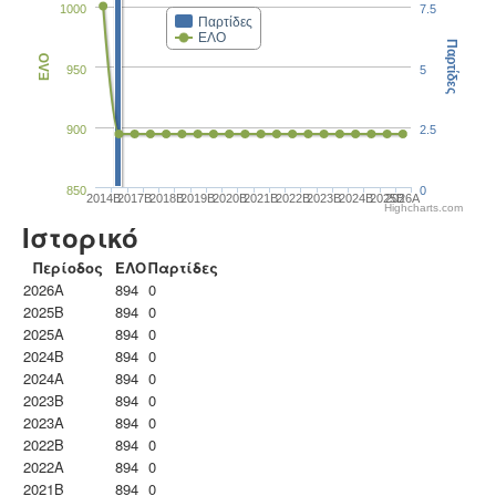
1000
7.5
Παρτίδες
ΕΛΟ
Παρτίδες
ΕΛΟ
950
5
900
2.5
850
0
2014B
2017B
2018B
2019B
2020B
2021B
2022B
2023B
2024B
2025B
2026A
Highcharts.com
Ιστορικό
Περίοδος
ΕΛΟ
Παρτίδες
2026A
894
0
2025B
894
0
2025A
894
0
2024B
894
0
2024A
894
0
2023B
894
0
2023Α
894
0
2022B
894
0
2022A
894
0
2021B
894
0