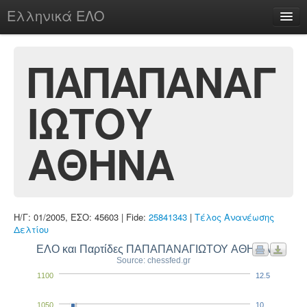
Ελληνικά ΕΛΟ
Περί
ΠΑΠΑΠΑΝΑΓ
ΙΩΤΟΥ
chesstu.be @ discord
Login
ΑΘΗΝΑ
Η/Γ: 01/2005, ΕΣΟ: 45603 | Fide:
25841343
|
Τέλος Ανανέωσης
Δελτίου
ΕΛΟ και Παρτίδες ΠΑΠΑΠΑΝΑΓΙΩΤΟΥ ΑΘΗΝΑ
Source: chessfed.gr
1100
12.5
1050
10