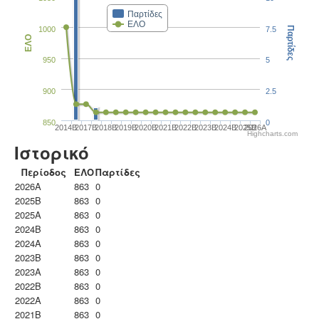
Παρτίδες
ΕΛΟ
1000
7.5
Παρτίδες
ΕΛΟ
950
5
900
2.5
850
0
2014B
2017B
2018B
2019B
2020B
2021B
2022B
2023B
2024B
2025B
2026A
Highcharts.com
Ιστορικό
Περίοδος
ΕΛΟ
Παρτίδες
2026A
863
0
2025B
863
0
2025A
863
0
2024B
863
0
2024A
863
0
2023B
863
0
2023Α
863
0
2022B
863
0
2022A
863
0
2021B
863
0