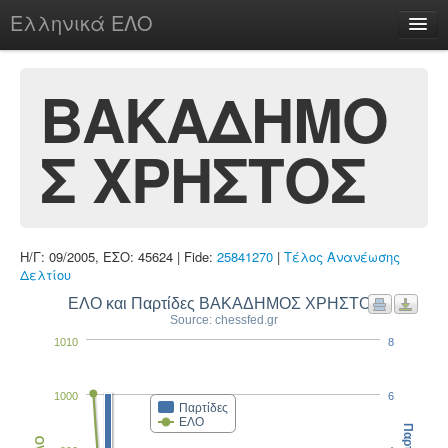
Ελληνικά ΕΛΟ
Περί
ΒΑΚΑΔΗΜΟ
Σ ΧΡΗΣΤΟΣ
chesstu.be @ discord
Login
Η/Γ: 09/2005, ΕΣΟ: 45624 | Fide:
25841270
|
Τέλος Ανανέωσης
Δελτίου
ΕΛΟ και Παρτίδες ΒΑΚΑΔΗΜΟΣ ΧΡΗΣΤΟΣ
Source: chessfed.gr
1010
8
1000
6
Παρτίδες
ΕΛΟ