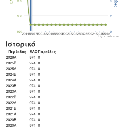
Παρτίδες
ΕΛΟ
990
4
980
2
970
0
2014B
2017B
2018B
2019B
2020B
2021B
2022B
2023B
2024B
2025B
2026A
Highcharts.com
Ιστορικό
Περίοδος
ΕΛΟ
Παρτίδες
2026A
974
0
2025B
974
0
2025A
974
0
2024B
974
0
2024A
974
0
2023B
974
0
2023Α
974
0
2022B
974
0
2022A
974
0
2021B
974
0
2021A
974
0
2020B
974
0
2020A
974
0