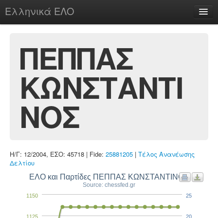
Ελληνικά ΕΛΟ
Περί
ΠΕΠΠΑΣ
ΚΩΝΣΤΑΝΤΙ
chesstu.be @ discord
Login
ΝΟΣ
Η/Γ: 12/2004, ΕΣΟ: 45718 | Fide:
25881205
|
Τέλος Ανανέωσης
Δελτίου
ΕΛΟ και Παρτίδες ΠΕΠΠΑΣ ΚΩΝΣΤΑΝΤΙΝΟΣ
Source: chessfed.gr
1150
25
1125
20