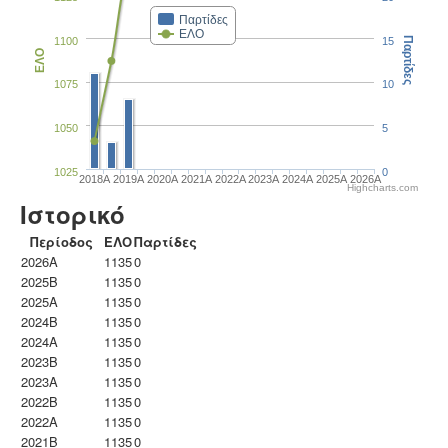
Παρτίδες
ΕΛΟ
1100
15
Παρτίδες
ΕΛΟ
1075
10
1050
5
1025
0
2018A
2019A
2020A
2021A
2022A
2023Α
2024A
2025A
2026A
Highcharts.com
Ιστορικό
Περίοδος
ΕΛΟ
Παρτίδες
2026A
1135
0
2025B
1135
0
2025A
1135
0
2024B
1135
0
2024A
1135
0
2023B
1135
0
2023Α
1135
0
2022B
1135
0
2022A
1135
0
2021B
1135
0