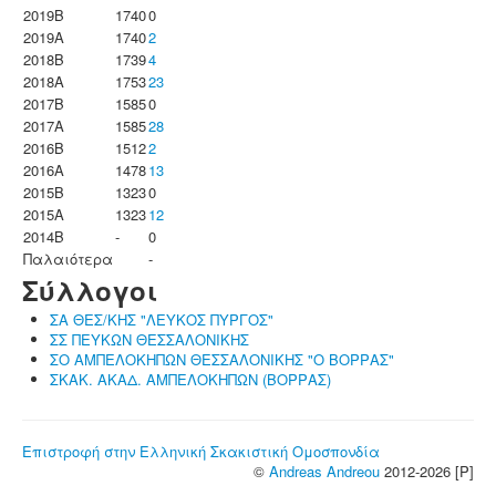
2019B
1740
0
2019A
1740
2
2018B
1739
4
2018A
1753
23
2017B
1585
0
2017A
1585
28
2016B
1512
2
2016A
1478
13
2015B
1323
0
2015A
1323
12
2014B
-
0
Παλαιότερα
-
Σύλλογοι
ΣΑ ΘΕΣ/ΚΗΣ "ΛΕΥΚΟΣ ΠΥΡΓΟΣ"
ΣΣ ΠΕΥΚΩΝ ΘΕΣΣΑΛΟΝΙΚΗΣ
ΣΟ ΑΜΠΕΛΟΚΗΠΩΝ ΘΕΣΣΑΛΟΝΙΚΗΣ "Ο ΒΟΡΡΑΣ"
ΣΚΑΚ. ΑΚΑΔ. ΑΜΠΕΛΟΚΗΠΩΝ (ΒΟΡΡΑΣ)
Επιστροφή στην Ελληνική Σκακιστική Ομοσπονδία
©
Andreas Andreou
2012-2026 [P]