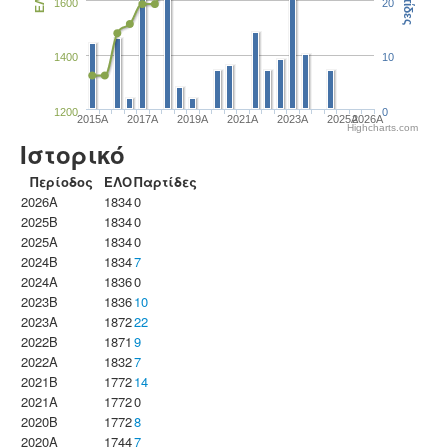
Παρτίδες
ΕΛΟ
1600
20
1400
10
1200
0
2015A
2017A
2019A
2021A
2023Α
2025A
2026A
Highcharts.com
Ιστορικό
Περίοδος
ΕΛΟ
Παρτίδες
2026A
1834
0
2025B
1834
0
2025A
1834
0
2024B
1834
7
2024A
1836
0
2023B
1836
10
2023Α
1872
22
2022B
1871
9
2022A
1832
7
2021B
1772
14
2021A
1772
0
2020B
1772
8
2020A
1744
7