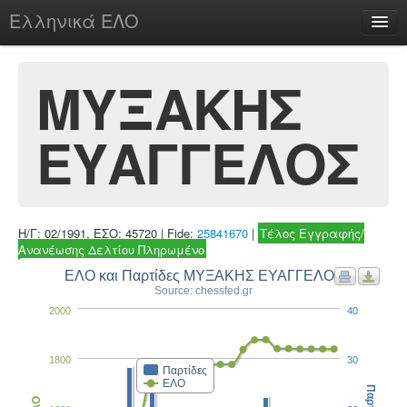
Ελληνικά ΕΛΟ
Περί
ΜΥΞΑΚΗΣ
ΕΥΑΓΓΕΛΟΣ
chesstu.be @ discord
Login
Η/Γ: 02/1991, ΕΣΟ: 45720 | Fide:
25841670
|
Τέλος Εγγραφής/
Ανανέωσης Δελτίου Πληρωμένο
ΕΛΟ και Παρτίδες ΜΥΞΑΚΗΣ ΕΥΑΓΓΕΛΟΣ
Source: chessfed.gr
2000
40
1800
30
Παρτίδες
ΕΛΟ