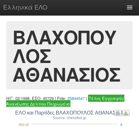
Ελληνικά ΕΛΟ
Περί
ΒΛΑΧΟΠΟΥ
ΛΟΣ
chesstu.be @ discord
Login
ΑΘΑΝΑΣΙΟΣ
Η/Γ: 02/1998, ΕΣΟ: 45729 | Fide:
25844547
|
Τέλος Εγγραφής/
Ανανέωσης Δελτίου Πληρωμένο
ΕΛΟ και Παρτίδες ΒΛΑΧΟΠΟΥΛΟΣ ΑΘΑΝΑΣΙΟΣ
Source: chessfed.gr
800.05
8