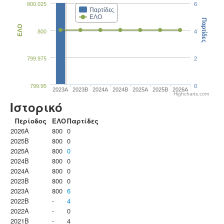
800.025
6
Παρτίδες
ΕΛΟ
Παρτίδες
ΕΛΟ
800
4
799.975
2
799.95
0
2023Α
2023B
2024A
2024B
2025A
2025B
2026A
Highcharts.com
Ιστορικό
Περίοδος
ΕΛΟ
Παρτίδες
2026A
800
0
2025B
800
0
2025A
800
0
2024B
800
0
2024A
800
0
2023B
800
0
2023Α
800
6
2022B
-
4
2022A
-
0
2021B
-
4