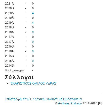
2021A
-
0
2020B
-
0
2020A
-
4
2019B
-
0
2019A
-
4
2018B
-
0
2018A
-
0
2017B
-
0
2017A
-
0
2016B
-
0
2016A
-
0
2015B
-
0
2015A
-
0
2014B
-
0
Παλαιότερα
-
Σύλλογοι
ΣΚΑΚΙΣΤΙΚΟΣ ΟΜΙΛΟΣ ΥΔΡΑΣ
Επιστροφή στην Ελληνική Σκακιστική Ομοσπονδία
©
Andreas Andreou
2012-2026 [P]