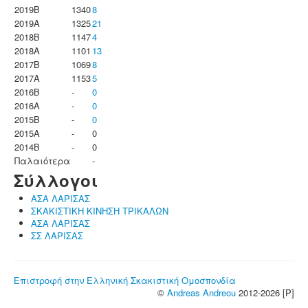
2019B
1340
8
2019A
1325
21
2018B
1147
4
2018A
1101
13
2017B
1069
8
2017A
1153
5
2016B
-
0
2016A
-
0
2015B
-
0
2015A
-
0
2014B
-
0
Παλαιότερα
-
Σύλλογοι
ΑΣΑ ΛΑΡΙΣΑΣ
ΣΚΑΚΙΣΤΙΚΗ ΚΙΝΗΣΗ ΤΡΙΚΑΛΩΝ
ΑΣΑ ΛΑΡΙΣΑΣ
ΣΣ ΛΑΡΙΣΑΣ
Επιστροφή στην Ελληνική Σκακιστική Ομοσπονδία
©
Andreas Andreou
2012-2026 [P]