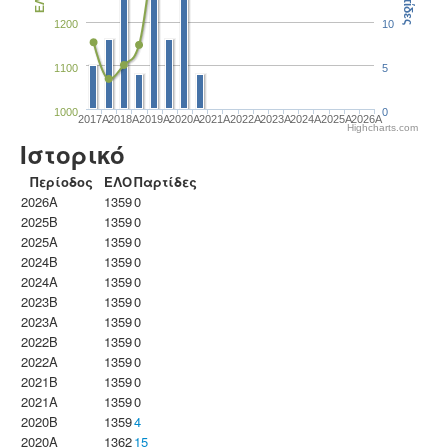
Παρτίδες
ΕΛΟ
1200
10
1100
5
1000
0
2017A
2018A
2019A
2020A
2021A
2022A
2023Α
2024A
2025A
2026A
Highcharts.com
Ιστορικό
Περίοδος
ΕΛΟ
Παρτίδες
2026A
1359
0
2025B
1359
0
2025A
1359
0
2024B
1359
0
2024A
1359
0
2023B
1359
0
2023Α
1359
0
2022B
1359
0
2022A
1359
0
2021B
1359
0
2021A
1359
0
2020B
1359
4
2020A
1362
15