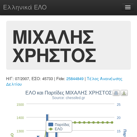
Ελληνικά ΕΛΟ
Περί
ΜΙΧΑΛΗΣ
ΧΡΗΣΤΟΣ
chesstu.be @ discord
Login
Η/Γ: 07/2007, ΕΣΟ: 45733 | Fide:
25844849
|
Τέλος Ανανέωσης
Δελτίου
ΕΛΟ και Παρτίδες ΜΙΧΑΛΗΣ ΧΡΗΣΤΟΣ
Source: chessfed.gr
1500
25
1400
20
Παρτίδες
ΕΛΟ
1300
15