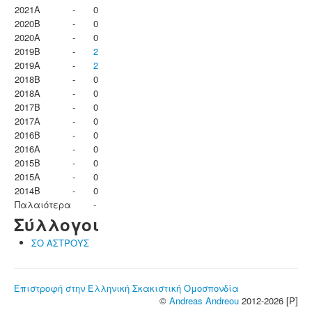
2021A
-
0
2020B
-
0
2020A
-
0
2019B
-
2
2019A
-
2
2018B
-
0
2018A
-
0
2017B
-
0
2017A
-
0
2016B
-
0
2016A
-
0
2015B
-
0
2015A
-
0
2014B
-
0
Παλαιότερα
-
Σύλλογοι
ΣΟ ΑΣΤΡΟΥΣ
Επιστροφή στην Ελληνική Σκακιστική Ομοσπονδία
©
Andreas Andreou
2012-2026 [P]