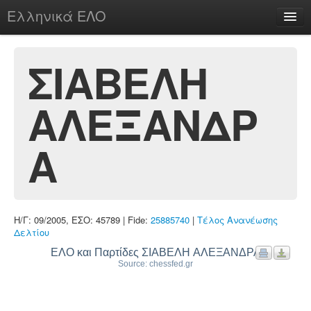
Ελληνικά ΕΛΟ
Περί
ΣΙΑΒΕΛΗ
ΑΛΕΞΑΝΔΡ
chesstu.be @ discord
Login
Α
Η/Γ: 09/2005, ΕΣΟ: 45789 | Fide:
25885740
|
Τέλος Ανανέωσης
Δελτίου
ΕΛΟ και Παρτίδες ΣΙΑΒΕΛΗ ΑΛΕΞΑΝΔΡΑ
Source: chessfed.gr