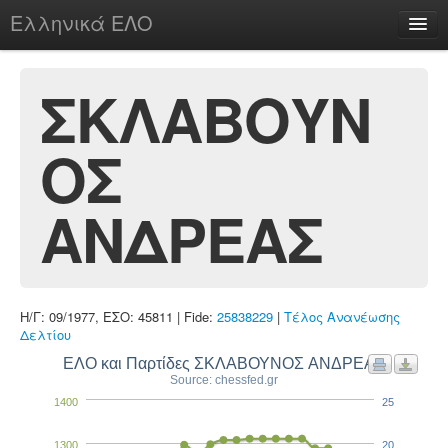
Ελληνικά ΕΛΟ
Περί
ΣΚΛΑΒΟΥΝ
ΟΣ
chesstu.be @ discord
Login
ΑΝΔΡΕΑΣ
Η/Γ: 09/1977, ΕΣΟ: 45811 | Fide:
25838229
|
Τέλος Ανανέωσης
Δελτίου
ΕΛΟ και Παρτίδες ΣΚΛΑΒΟΥΝΟΣ ΑΝΔΡΕΑΣ
Source: chessfed.gr
1400
25
1300
20