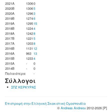
2021A
1306
0
2020B
1306
5
2020A
1296
3
2019B
1274
6
2019A
1295
15
2018B
1224
4
2018A
1242
8
2017B
1221
5
2017A
1203
8
2016B
1131
12
2016A
963
13
2015B
1233
4
2015A
-
0
2014B
-
0
Παλαιότερα
-
Σύλλογοι
ΣΠΖ ΚΕΡΚΥΡΑΣ
Επιστροφή στην Ελληνική Σκακιστική Ομοσπονδία
©
Andreas Andreou
2012-2026 [P]