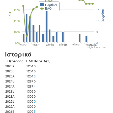
Παρτίδες
ΕΛΟ
1200
15
Παρτίδες
ΕΛΟ
1100
10
1000
5
900
0
2015B
2017B
2019B
2021B
2023B
2025B
2026A
Highcharts.com
Ιστορικό
Περίοδος
ΕΛΟ
Παρτίδες
2026A
1254
0
2025B
1254
0
2025A
1254
3
2024B
1287
0
2024A
1287
4
2023B
1309
0
2023Α
1309
0
2022B
1309
0
2022A
1309
0
2021B
1309
5