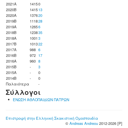
2021A
1415
0
2020B
1415
13
2020A
1376
20
2019B
1118
28
2019A
1265
6
2018B
1238
35
2018A
1001
3
2017B
1013
22
2017A
988
6
2016B
972
17
2016A
960
8
2015B
-
3
2015A
-
0
2014B
-
0
Παλαιότερα
-
Σύλλογοι
ΕΝΩΣΗ ΑΘΛΟΠΑΙΔΙΩΝ ΠΑΤΡΩΝ
Επιστροφή στην Ελληνική Σκακιστική Ομοσπονδία
©
Andreas Andreou
2012-2026 [P]