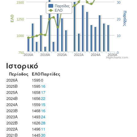
1500
30
Παρτίδες
ΕΛΟ
Παρτίδες
ΕΛΟ
1250
20
1000
10
750
0
2016A
2018A
2020A
2022A
2024A
2026A
Highcharts.com
Ιστορικό
Περίοδος
ΕΛΟ
Παρτίδες
2026A
1595
0
2025B
1595
16
2025A
1658
17
2024B
1656
22
2024A
1559
15
2023B
1468
16
2023Α
1493
24
2022B
1626
28
2022A
1496
11
2021B
1445
30