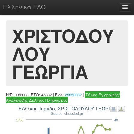
Ελληνικά ΕΛΟ
Περί
ΧΡΙΣΤΟΔΟΥ
ΛΟΥ
chesstu.be @ discord
Login
ΓΕΩΡΓΙΑ
Η/Γ: 03/2008, ΕΣΟ: 45832 | Fide:
25850032
|
Τέλος Εγγραφής/
Ανανέωσης Δελτίου Πληρωμένο
ΕΛΟ και Παρτίδες ΧΡΙΣΤΟΔΟΥΛΟΥ ΓΕΩΡΓΙΑ
Source: chessfed.gr
1750
40